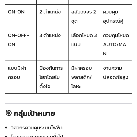
ON-ON
2 ตำแหน่ง
สลับวงจร 2
ควบคุม
ชุด
อุปกรณ์คู่
ON-OFF-
3 ตำแหน่ง
เลือกโหมด 3
ควบคุมโหมด
ON
แบบ
AUTO/MA
N
แบบมีฝา
ป้องกันการ
มีฝาครอบ
งานความ
ครอบ
โยกโดยไม่
พลาสติก/
ปลอดภัยสูง
ตั้งใจ
โลหะ
🎯 กลุ่มเป้าหมาย
วิศวกรควบคุมระบบไฟฟ้า
โรงงานอุตสาหกรรมทั่วไป