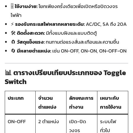
🎚️
ใช้งานง่าย:
โยกเพียงครั้งเดียวเพื่อเปิดหรือปิดวงจร
ไฟฟ้า
⚡
รองรับกระแสไฟหลากหลายระดับ:
AC/DC, 5A ถึง 20A
🛠️
ติดตั้งสะดวก:
มีทั้งแบบฝังและแบบติดตู้
🧲
วัสดุแข็งแรง:
ทนทานต่อแรงสั่นสะเทือนและความชื้น
🔄
มีหลายตำแหน่ง:
เช่น ON-OFF, ON-ON, ON-OFF-ON
📊 ตารางเปรียบเทียบประเภทของ Toggle
Switch
ประเภท
จำนวน
ลักษณะการ
เหมาะกับ
ตำแหน่ง
ทำงาน
การใช้งาน
ON-OFF
2 ตำแหน่ง
เปิด-ปิด
ระบบไฟ
วงจร
ทั่วไป