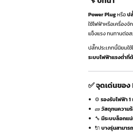
🔧 บทนำ
Power Plug
หรือ
ปล
ใช้ไฟฟ้าหรือเครื่อง
แข็งแรง ทนทานต่อส
ปลั๊กประเภทนี้นิยมใช
ระบบไฟฟ้าแรงต่ำที
✅ จุดเด่นของ
⚙️
รองรับไฟฟ้า 1 
🧱
วัสดุทนความร้อ
🔧
มีระบบล็อกแน
🔌
บางรุ่นสามารถ