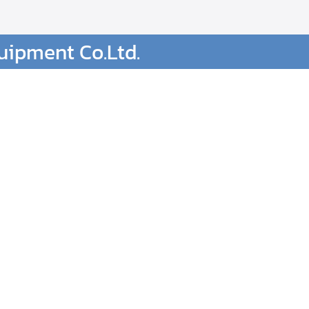
earch
ipment Co.Ltd.
r: