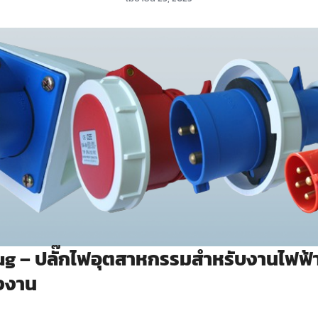
g – ปลั๊กไฟอุตสาหกรรมสำหรับงานไฟฟ้
รงงาน