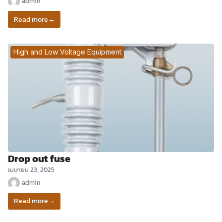
admin
Read more
→
High and Low Voltage Equipment
Drop out fuse
เมษายน 23, 2025
admin
Read more
→