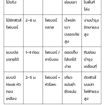
ไม้จริง
ย่อมเยา
ในพื้นที่
โล่ง
ไม้ชักฟิวส์
2–6 ม.
ไฟเบอร์
น้ำหนัก
งานบำรุง
ไฟเบอร์
กลาส
เบา
รักษาแรง
ปลอดภัย
สูง
สูง
แบบต่อ
1–4 ท่อน
ไฟเบอร์ /
ถอดเก็บ
ทีมซ่อม
ปลายได้
คาร์บอน
ใส่รถได้
บำรุง
ง่าย
เคลื่อนที่
แบบมี
2–5 ม.
ไฟเบอร์ +
เกี่ยว
ตัดฟิวส์
Hook หัว
หัวโลหะ
แม่นยำ
บนเสา
ทอง
ยึดแน่น
ไฟฟ้าแรง
เหลือง
สูง