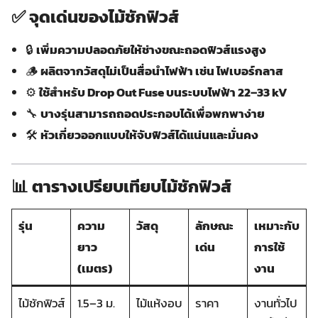
✅ จุดเด่นของไม้ชักฟิวส์
🔒
เพิ่มความปลอดภัยให้ช่างขณะถอดฟิวส์แรงสูง
🪵
ผลิตจากวัสดุไม่เป็นสื่อนำไฟฟ้า เช่น ไฟเบอร์กลาส
⚙️
ใช้สำหรับ Drop Out Fuse บนระบบไฟฟ้า 22–33 kV
🔧
บางรุ่นสามารถถอดประกอบได้เพื่อพกพาง่าย
🛠️
หัวเกี่ยวออกแบบให้จับฟิวส์ได้แน่นและมั่นคง
📊 ตารางเปรียบเทียบไม้ชักฟิวส์
รุ่น
ความ
วัสดุ
ลักษณะ
เหมาะกับ
ยาว
เด่น
การใช้
(เมตร)
งาน
ไม้ชักฟิวส์
1.5–3 ม.
ไม้แห้งอบ
ราคา
งานทั่วไป