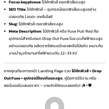
Focus keyphrase:
ไม้ชักฟิวส์ ถอดฟิวส์แรงสูง
SEO Title:
ไม้ชักฟิวส์ – อุปกรณ์ถอดฟิวส์แรงสูงอย่าง
ปลอดภัย | อมตะ เทคโนโลยี
Slug:
ไม้ชักฟิวส์-ถอดฟิวส์แรงสูง
Meta Description:
ไม้ชักฟิวส์ หรือ Fuse Pull Rod คือ
อุปกรณ์สำหรับถอด Drop Out Fuse ในระบบไฟฟ้าแรงสูง
อย่างปลอดภัย ผลิตจากไฟเบอร์กลาสหรือไม้แห้ง เหมาะกับ
งานบำรุงรักษาเสาไฟฟ้าแรงดัน 22–33 kV
หากคุณต้องการหน้า Landing Page รวม
ไม้ชักฟิวส์ + Drop
Out Fuse + อุปกรณ์ป้องกันแรงสูง
, คู่มือการใช้งาน หรือ
ฟอร์มขอใบเสนอราคา – นายจัดให้ครบเลยครับ! 🪵⚡🛡️