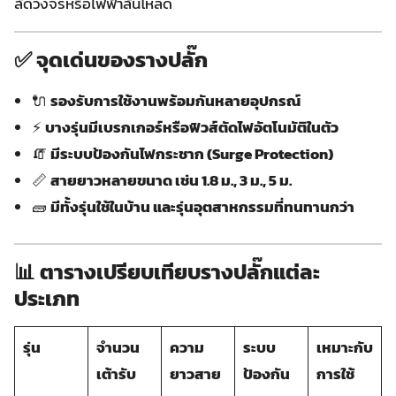
ลัดวงจรหรือไฟฟ้าล้นโหลด
✅ จุดเด่นของรางปลั๊ก
🔌
รองรับการใช้งานพร้อมกันหลายอุปกรณ์
⚡
บางรุ่นมีเบรกเกอร์หรือฟิวส์ตัดไฟอัตโนมัติในตัว
🧯
มีระบบป้องกันไฟกระชาก (Surge Protection)
📏
สายยาวหลายขนาด เช่น 1.8 ม., 3 ม., 5 ม.
🧱
มีทั้งรุ่นใช้ในบ้าน และรุ่นอุตสาหกรรมที่ทนทานกว่า
📊 ตารางเปรียบเทียบรางปลั๊กแต่ละ
ประเภท
รุ่น
จำนวน
ความ
ระบบ
เหมาะกับ
เต้ารับ
ยาวสาย
ป้องกัน
การใช้