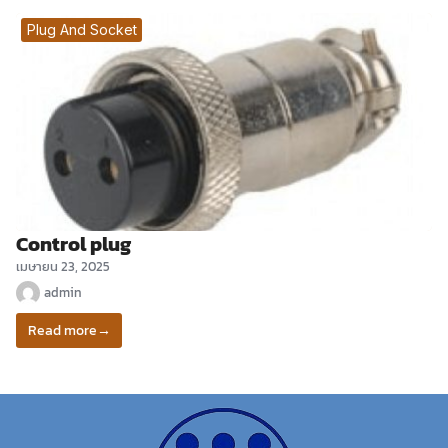
Plug And Socket
Control plug
เมษายน 23, 2025
admin
Read more
→