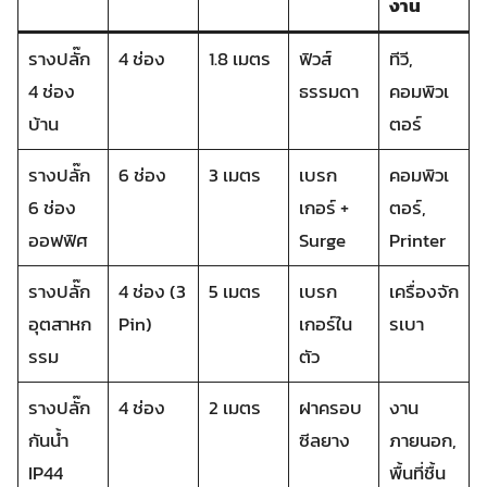
งาน
รางปลั๊ก
4 ช่อง
1.8 เมตร
ฟิวส์
ทีวี,
4 ช่อง
ธรรมดา
คอมพิวเ
บ้าน
ตอร์
รางปลั๊ก
6 ช่อง
3 เมตร
เบรก
คอมพิวเ
6 ช่อง
เกอร์ +
ตอร์,
ออฟฟิศ
Surge
Printer
รางปลั๊ก
4 ช่อง (3
5 เมตร
เบรก
เครื่องจัก
อุตสาหก
Pin)
เกอร์ใน
รเบา
รรม
ตัว
รางปลั๊ก
4 ช่อง
2 เมตร
ฝาครอบ
งาน
กันน้ำ
ซีลยาง
ภายนอก,
IP44
พื้นที่ชื้น